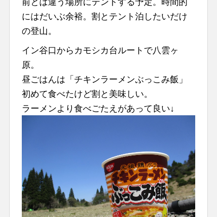
前とは違う場所にテントする予定。時間的
n
にはだいぶ余裕。割とテント泊したいだけ
t
の登山。
イン谷口からカモシカ台ルートで八雲ヶ
原。
昼ごはんは「チキンラーメンぶっこみ飯」
初めて食べたけど割と美味しい。
ラーメンより食べごたえがあって良い↓