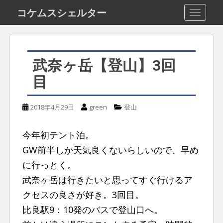
S
コケムスシェルター
TOGGLE
k
i
p
武奈ヶ岳【登山】3回
t
目
o
m
2018年4月29日
green
登山
a
i
今年初テント泊。
n
GW前半しか天気良くないらしいので、早め
c
に行っとく。
o
武奈ヶ岳は行きたいと思ってすぐ行けるア
n
クセスの良さが好き。3回目。
t
比良駅9：10発のバスで登山口へ。
e