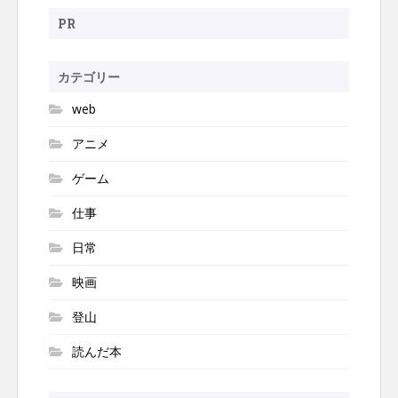
ゲ
for:
ー
PR
シ
ョ
カテゴリー
ン
web
アニメ
ゲーム
仕事
日常
映画
登山
読んだ本