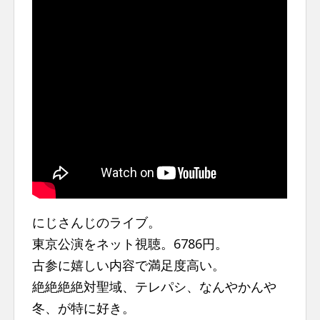
n
t
にじさんじのライブ。
東京公演をネット視聴。6786円。
古参に嬉しい内容で満足度高い。
絶絶絶絶対聖域、テレパシ、なんやかんや
冬、が特に好き。