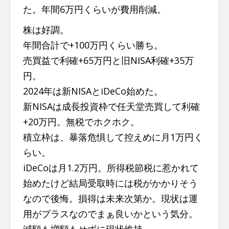
た。年間6万円くらいが費用削減。
株は好調。
年間合計で+100万円くらい勝ち。
売買益で利確+65万円と旧NISA利確+35万
円。
2024年は新NISAとiDeCo始めた。
新NISAは成長投資枠で任天堂売買して利確
+20万円。無税でホクホク。
積立枠は、暴落危惧して控えめに月1万円く
らい。
iDeCoは月1.2万円。所得税節税に惹かれて
始めたけど結局受取時には税がかかりそう
なので後悔。損得は未来次第か。現状は運
用がプラスなのでまぁ良いかという気分。
減額も増額もせずに現状維持。