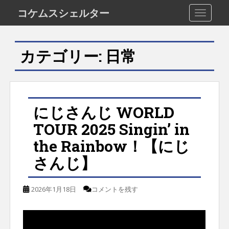
S
コケムスシェルター
TOGGLE
k
i
カテゴリー:
日常
p
t
o
m
にじさんじ WORLD
a
TOUR 2025 Singin’ in
i
the Rainbow！【にじ
n
さんじ】
c
o
2026年1月18日
コメントを残す
n
t
e