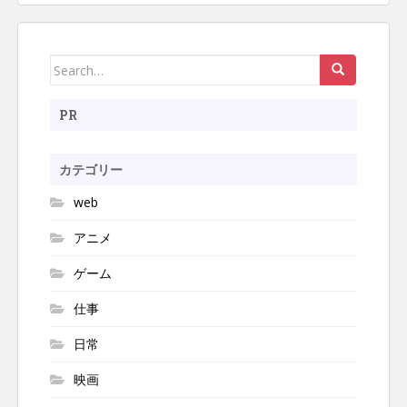
ビ
ゲ
ー
Search
シ
ョ
for:
ン
PR
カテゴリー
web
アニメ
ゲーム
仕事
日常
映画