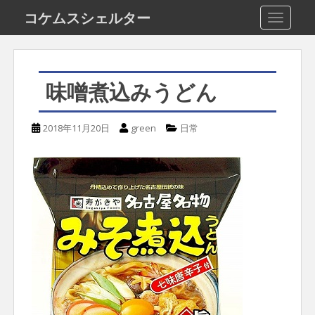
S
コケムスシェルター
TOGGLE
k
i
p
味噌煮込みうどん
t
o
2018年11月20日
green
日常
m
a
i
n
c
o
n
t
e