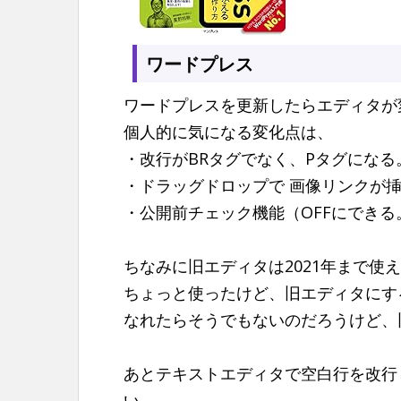
n
t
ワードプレス
ワードプレスを更新したらエディタが
個人的に気になる変化点は、
・改行がBRタグでなく、Pタグになる
・ドラッグドロップで 画像リンクが
・公開前チェック機能（OFFにできる
ちなみに旧エディタは2021年まで使
ちょっと使ったけど、旧エディタにす
なれたらそうでもないのだろうけど、旧
あとテキストエディタで空白行を改行
い。