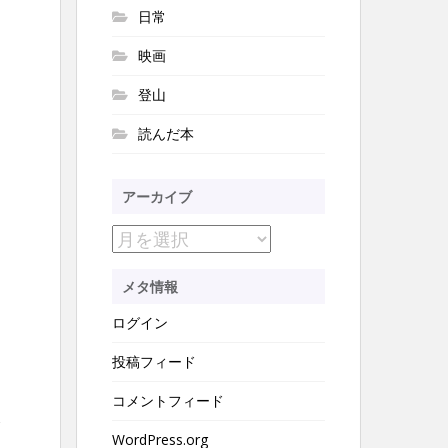
日常
映画
登山
読んだ本
アーカイブ
ア
ー
メタ情報
カ
ログイン
イ
ブ
投稿フィード
コメントフィード
し
WordPress.org