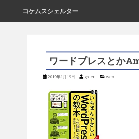
S
コケムスシェルター
k
i
p
t
o
ワードプレスとかAma
m
a
2019年1月19日
green
web
i
n
c
o
n
t
e