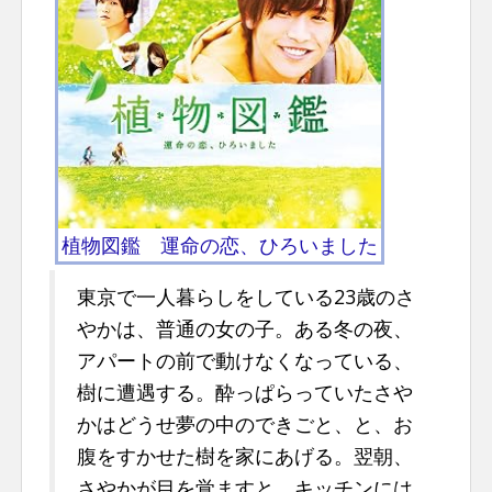
n
t
植物図鑑 運命の恋、ひろいました
東京で一人暮らしをしている23歳のさ
やかは、普通の女の子。ある冬の夜、
アパートの前で動けなくなっている、
樹に遭遇する。酔っぱらっていたさや
かはどうせ夢の中のできごと、と、お
腹をすかせた樹を家にあげる。翌朝、
さやかが目を覚ますと、キッチンには