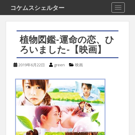
S
コケムスシェルター
TOGGLE
k
i
p
植物図鑑-運命の恋、ひ
t
ろいました-【映画】
o
m
2019年6月22日
green
映画
a
i
n
c
o
n
t
e