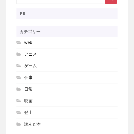
シ
for:
ョ
PR
ン
カテゴリー
web
アニメ
ゲーム
仕事
日常
映画
登山
読んだ本