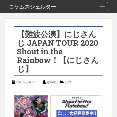
S
コケムスシェルター
TOGGLE
k
i
p
【難波公演】にじさん
t
じ JAPAN TOUR 2020
o
Shout in the
m
Rainbow！【にじさん
a
i
じ】
n
c
2020年2月21日
green
日常
o
n
t
e