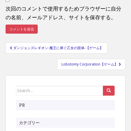
次回のコメントで使用するためブラウザーに自分
の名前、メールアドレス、サイトを保存する。
ダンジョンズレギオン-魔王に捧ぐ乙女の肢体-【ゲーム】
投
稿
Lobotomy Corporation【ゲーム】
ナ
ビ
ゲ
ー
Search
シ
for:
ョ
PR
ン
カテゴリー