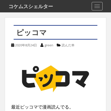
S
コケムスシェルター
TOGGLE
k
i
p
ピッコマ
t
o
2020年8月24日
green
読んだ本
m
a
i
n
c
o
n
t
最近ピッコマで漫画読んでる。
e