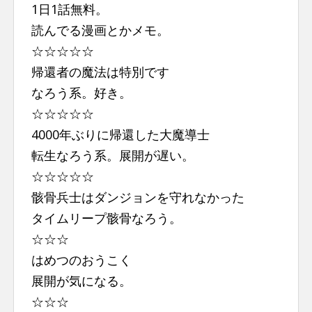
1日1話無料。
n
読んでる漫画とかメモ。
t
☆☆☆☆☆
帰還者の魔法は特別です
なろう系。好き。
☆☆☆☆☆
4000年ぶりに帰還した大魔導士
転生なろう系。展開が遅い。
☆☆☆☆☆
骸骨兵士はダンジョンを守れなかった
タイムリープ骸骨なろう。
☆☆☆
はめつのおうこく
展開が気になる。
☆☆☆