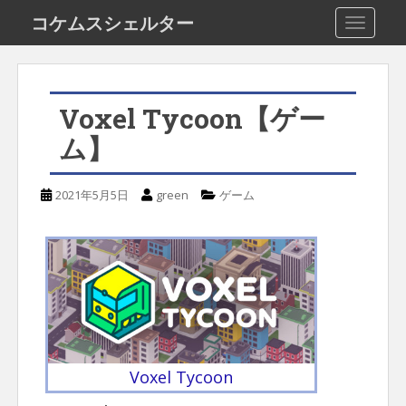
S
コケムスシェルター
TOGGLE
k
i
p
Voxel Tycoon【ゲー
t
ム】
o
m
2021年5月5日
green
ゲーム
a
i
n
c
o
n
t
Voxel Tycoon
e