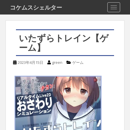
S
コケムスシェルター
TOGGLE
k
i
p
いたずらトレイン【ゲ
t
ーム】
o
m
2023年4月15日
green
ゲーム
a
i
n
c
o
n
t
e