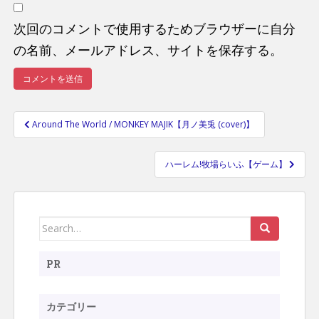
次回のコメントで使用するためブラウザーに自分
の名前、メールアドレス、サイトを保存する。
Around The World / MONKEY MAJIK【月ノ美兎 (cover)】
投
稿
ハーレム!牧場らいふ【ゲーム】
ナ
ビ
ゲ
ー
Search
シ
for:
ョ
PR
ン
カテゴリー