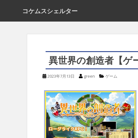
S
コケムスシェルター
k
i
p
t
o
異世界の創造者【ゲ
m
a
2023年7月13日
green
ゲーム
i
n
c
o
n
t
e