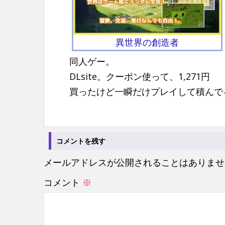
n
t
異世界の創造者
同人ゲー。
DLsite。クーポン使って、1,271円
買ったけど一瞬だけプレイして積んで
コメントを残す
メールアドレスが公開されることはありませ
コメント
※