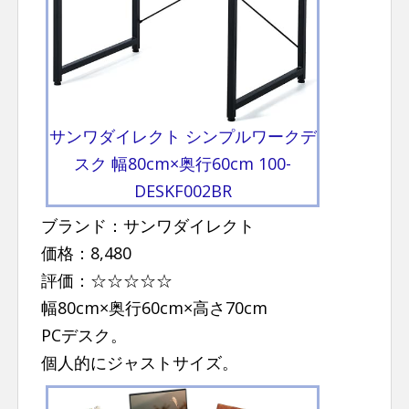
n
t
サンワダイレクト シンプルワークデ
スク 幅80cm×奥行60cm 100-
DESKF002BR
ブランド：サンワダイレクト
価格：8,480
評価：☆☆☆☆☆
幅80cm×奥行60cm×高さ70cm
PCデスク。
個人的にジャストサイズ。