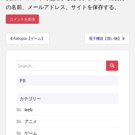
の名前、メールアドレス、サイトを保存する。
Ratopia【ゲーム】
電子機器【買い物】
投
稿
ナ
Search
ビ
ゲ
for:
ー
PR
シ
ョ
カテゴリー
ン
web
アニメ
ゲーム