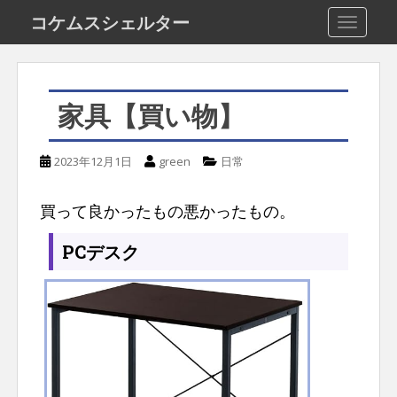
S
コケムスシェルター
TOGGLE
k
i
p
家具【買い物】
t
o
2023年12月1日
green
日常
m
a
買って良かったもの悪かったもの。
i
PCデスク
n
c
o
n
t
e