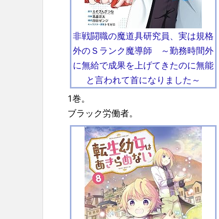
非戦闘職の魔道具研究員、実は規格
外のＳランク魔導師 ～勤務時間外
に無給で成果を上げてきたのに無能
と言われて首になりました～
1巻。
ブラック労働者。