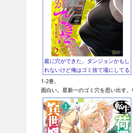
n
t
庭に穴ができた。ダンジョンかもし
れないけど俺はゴミ捨て場にしてる
1-2巻。
面白い。星新一のゴミ穴を思い出す。