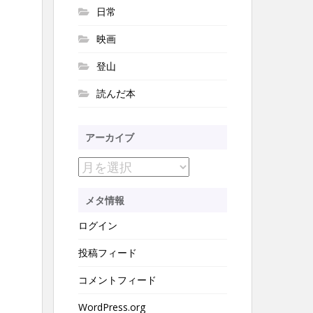
日常
映画
登山
読んだ本
アーカイブ
ア
ー
メタ情報
カ
ログイン
イ
ブ
投稿フィード
コメントフィード
WordPress.org