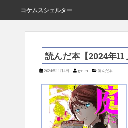
S
コケムスシェルター
k
i
p
t
o
読んだ本【2024年11
m
a
2024年11月4日
green
読んだ本
i
n
c
o
n
t
e