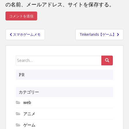
の名前、メールアドレス、サイトを保存する。
スマホゲームメモ
Tinkerlands【ゲーム】
投
稿
ナ
Search
ビ
ゲ
for:
ー
PR
シ
ョ
カテゴリー
ン
web
アニメ
ゲーム