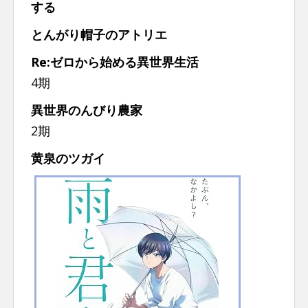
する
n
t
とんがり帽子のアトリエ
Re:ゼロから始める異世界生活
4期
異世界のんびり農家
2期
黄泉のツガイ