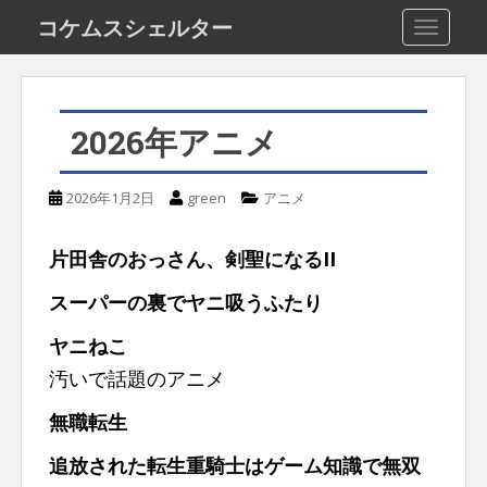
S
コケムスシェルター
TOGGLE
k
i
p
2026年アニメ
t
o
2026年1月2日
green
アニメ
m
a
片田舎のおっさん、剣聖になるII
i
スーパーの裏でヤニ吸うふたり
n
c
ヤニねこ
o
汚いで話題のアニメ
n
無職転生
t
追放された転生重騎士はゲーム知識で無双
e