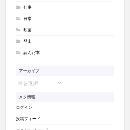
仕事
日常
映画
登山
読んだ本
アーカイブ
ア
ー
メタ情報
カ
ログイン
イ
ブ
投稿フィード
コメントフィード