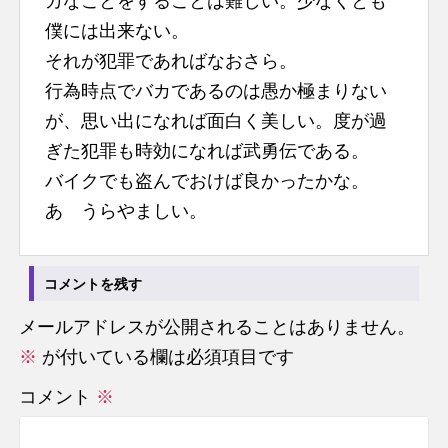
カなことをすることは難しい。少なくとも
n
僕には出来ない。
t
それが犯罪であればなおさら。
行為時点でバカであるのは愚か極まりない
が、思い出になれば面白く美しい。度が過
ぎた犯罪も時効になれば武勇伝である。
バイクでも盗んでおけば良かったかな。
あゝうらやましい。
コメントを残す
メールアドレスが公開されることはありません。
※
が付いている欄は必須項目です
コメント
※