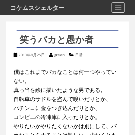
S
コケムスシェルター
TOGGLE
k
i
p
笑うバカと愚か者
t
o
2013年8月25日
green
日常
m
a
僕はこれまでバカなことは何一つやってい
i
ない。
n
真っ当を絵に描いたような男である。
c
自転車のサドルを盗んで嗅いだりとか、
o
パチンコに金をつぎ込んだりとか、
n
コンビニの冷凍庫に入ったりとか。
t
やりたいかやりたくないかは別にして、バ
e