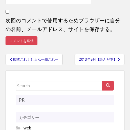
次回のコメントで使用するためブラウザーに自分
の名前、メールアドレス、サイトを保存する。
艦隊これくしょん―艦これ―
2013年8月【読んだ本】
投
稿
ナ
Search
ビ
ゲ
for:
ー
PR
シ
ョ
カテゴリー
ン
web