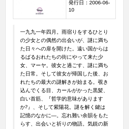
発行日：2006-06-
n
10
t
一九九一年四月。雨宿りをするひとり
の少女との偶然の出会いが、謎に満ち
た日々への扉を開けた。遠い国からは
るばるおれたちの街にやって来た少
女、マーヤ。彼女と過ごす、謎に満ち
た日常。そして彼女が帰国した後、お
れたちの最大の謎解きが始まる。覗き
込んでくる目、カールがかった黒髪、
白い首筋、『哲学的意味があります
か?』、そして紫陽花。謎を解く鍵は
記憶のなかに―。忘れ難い余韻をもた
らす、出会いと祈りの物語。気鋭の新