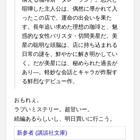
喧嘩した主人公は、偶然に導かれて入
ったこの店で、運命の出会いを果た
す。長年追い求めた理想の珈琲と、魅
惑的な女性バリスタ・切間美星だ。美
星の聡明な頭脳は、店に持ち込まれる
日常の謎を、鮮やかに解き明かしてい
く。だが美星には、秘められた過去が
あり―。軽妙な会話とキャラが炸裂す
る鮮烈なデビュー作。
おもれぇ。
ラブいミステリー。超甘いー。
続編あるらしいし、明日買いに行こう。
新参者 (講談社文庫)