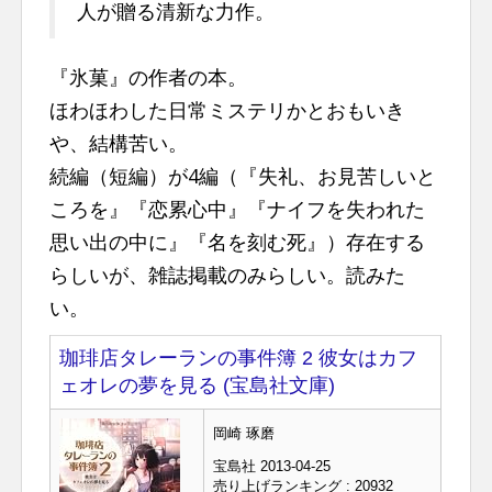
人が贈る清新な力作。
『氷菓』の作者の本。
ほわほわした日常ミステリかとおもいき
や、結構苦い。
続編（短編）が4編（『失礼、お見苦しいと
ころを』『恋累心中』『ナイフを失われた
思い出の中に』『名を刻む死』）存在する
らしいが、雑誌掲載のみらしい。読みた
い。
珈琲店タレーランの事件簿 2 彼女はカフ
ェオレの夢を見る (宝島社文庫)
岡崎 琢磨
宝島社 2013-04-25
売り上げランキング : 20932