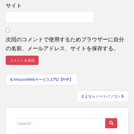
サイト
次回のコメントで使用するためブラウザーに自分
の名前、メールアドレス、サイトを保存する。
AmazonWebサービス入門2【PHP】
投
稿
さよならノートパソコン
ナ
ビ
ゲ
ー
Search
シ
for: