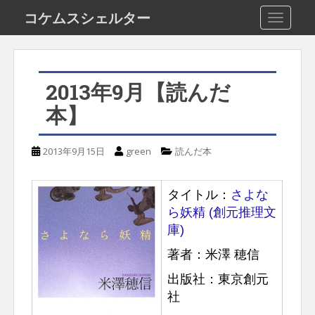
S
コケムスシェルター
TOGGLE
k
i
p
2013年9月【読んだ
t
本】
o
m
2013年9月15日
green
読んだ本
a
i
タイトル：
さよな
n
ら妖精 (創元推理文
c
庫)
o
著者：米澤 穂信
n
出版社：東京創元
t
社
e