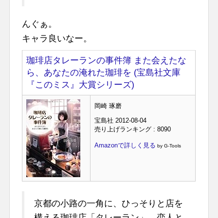
んぐぁ。
キャラ良いなー。
珈琲店タレーランの事件簿 また会えたな
ら、あなたの淹れた珈琲を (宝島社文庫
『このミス』大賞シリーズ)
岡崎 琢磨
宝島社 2012-08-04
売り上げランキング : 8090
Amazonで詳しく見る
by G-Tools
京都の小路の一角に、ひっそりと店を
構える珈琲店「タレーラン」。恋人と