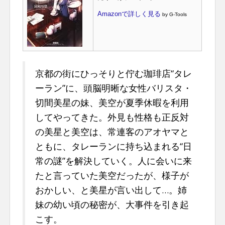
Amazonで詳しく見る
by G-Tools
京都の街にひっそりと佇む珈琲店“タレ
ーラン”に、頭脳明晰な女性バリスタ・
切間美星の妹、美空が夏季休暇を利用
してやってきた。外見も性格も正反対
の美星と美空は、常連客のアオヤマと
ともに、タレーランに持ち込まれる“日
常の謎”を解決していく。人に会いに来
たと言っていた美空だったが、様子が
おかしい、と美星が言い出して…。姉
妹の幼い頃の秘密が、大事件を引き起
こす。