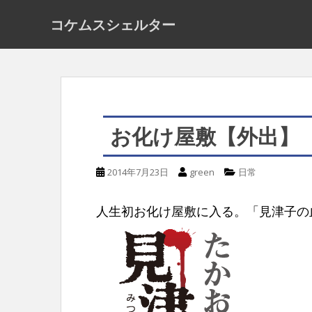
S
コケムスシェルター
k
i
p
t
o
お化け屋敷【外出】
m
a
2014年7月23日
green
日常
i
n
人生初お化け屋敷に入る。「見津子の
c
o
n
t
e