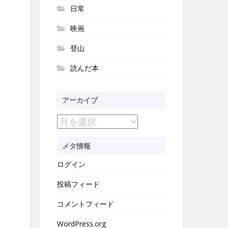
日常
映画
登山
読んだ本
アーカイブ
ア
ー
メタ情報
カ
ログイン
イ
ブ
投稿フィード
コメントフィード
WordPress.org