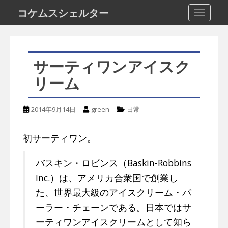
S
コケムスシェルター
TOGGLE
k
i
p
サーティワンアイスク
t
リーム
o
m
2014年9月14日
green
日常
a
i
初サーティワン。
n
c
バスキン・ロビンス（Baskin-Robbins
o
Inc.）は、アメリカ合衆国で創業し
n
た、世界最大級のアイスクリーム・パ
t
ーラー・チェーンである。日本ではサ
e
ーティワンアイスクリームとして知ら