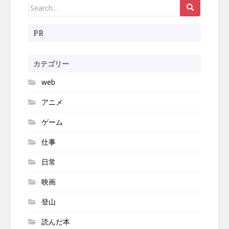
Search
ビ
ゲ
for:
ー
PR
シ
ョ
カテゴリー
ン
web
アニメ
ゲーム
仕事
日常
映画
登山
読んだ本