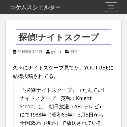
S
コケムスシェルター
TOGGLE
k
i
p
探偵!ナイトスクープ
t
o
2015年8月23日
green
日常
m
a
久々にナイトスクープ見てた。YOUTUBEに
i
結構投稿されてる。
n
c
『探偵!ナイトスクープ』（たんてい!
o
ナイトスクープ、英称：Knight
n
Scoop）は、朝日放送（ABCテレビ）
t
にて1988年（昭和63年）3月5日から
全国35局（後述）で放送されている、
e