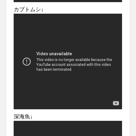
カブトムシ↓
深海魚↓