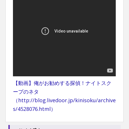
【動画】俺がお勧めする探偵！ナイトスク
ープのネタ
（http://blog.livedoor.jp/kinisoku/archive
s/4528076.html）