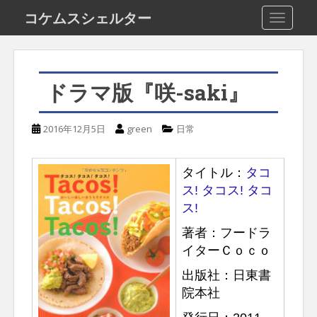
S
コケムスシェルター
TOGGLE
k
i
p
ドラマ版『咲-saki』
t
o
2016年12月5日
green
日常
m
a
タイトル：
タコ
i
ス! タコス! タコ
n
ス!
c
著者：フードラ
o
イターＣｏｃｏ
n
出版社：日東書
t
院本社
e