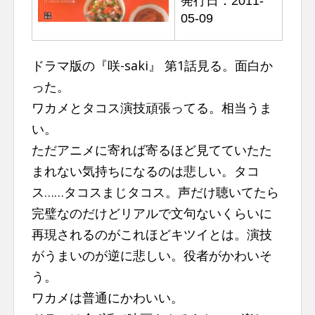
発行日：2011-
n
05-09
t
ドラマ版の『咲-saki』 第1話見る。面白か
った。
ワカメとタコス演技頑張ってる。相当うま
い。
ただアニメに寄れば寄るほど見てていたた
まれない気持ちになるのは悲しい。タコ
ス……タコスまじタコス。声だけ聴いてたら
完璧なのだけどリアルで文句ないくらいに
再現されるのがこれほどキツイとは。演技
がうまいのが逆に悲しい。役者がかわいそ
う。
ワカメは普通にかわいい。