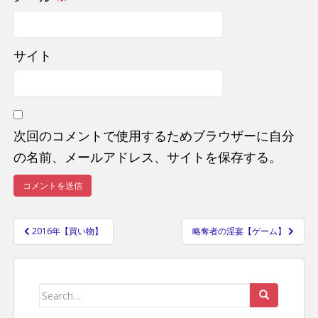
サイト
次回のコメントで使用するためブラウザーに自分
の名前、メールアドレス、サイトを保存する。
2016年【買い物】
略奪者の淫宴【ゲーム】
投
稿
ナ
Search
ビ
ゲ
for: