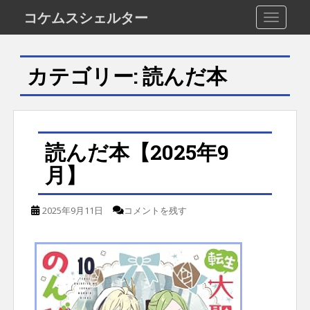
S
コケムスシェルター
TOGGLE
k
i
カテゴリー:
読んだ本
p
t
o
m
読んだ本【2025年9
a
月】
i
n
2025年9月11日
コメントを残す
c
o
n
t
e