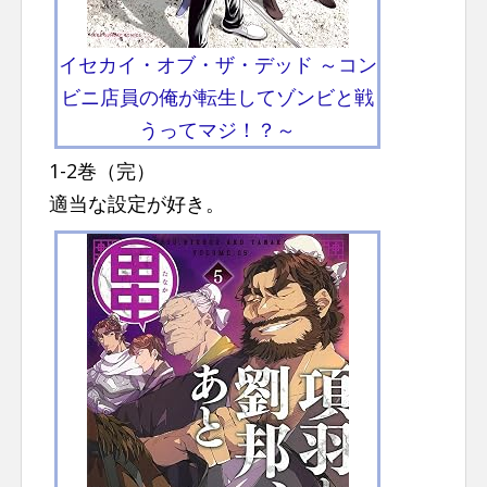
イセカイ・オブ・ザ・デッド ～コン
ビニ店員の俺が転生してゾンビと戦
うってマジ！？～
1-2巻（完）
適当な設定が好き。