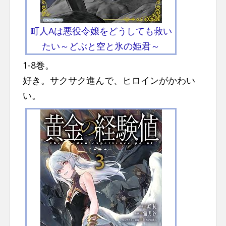
町人Aは悪役令嬢をどうしても救い
たい～どぶと空と氷の姫君～
1-8巻。
好き。サクサク進んで、ヒロインがかわい
い。