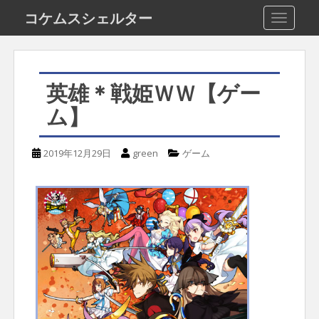
S
コケムスシェルター
TOGGLE
k
i
p
英雄＊戦姫ＷＷ【ゲー
t
ム】
o
m
2019年12月29日
green
ゲーム
a
i
n
c
o
n
t
e