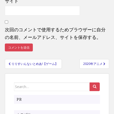
サイト
次回のコメントで使用するためブラウザーに自分
の名前、メールアドレス、サイトを保存する。
りりすいんないとめあ!【ゲーム】
2020年アニメ
投
稿
ナ
Search
ビ
ゲ
for:
ー
PR
シ
ョ