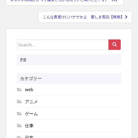
投
稿
こんな夜更けにバナナかよ 愛しき実話【映画】
ナ
ビ
ゲ
ー
Search
シ
for:
ョ
PR
ン
カテゴリー
web
アニメ
ゲーム
仕事
日常