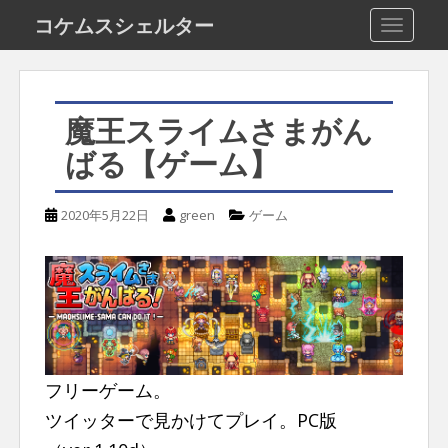
S
コケムスシェルター
TOGGLE
k
i
p
魔王スライムさまがん
t
ばる【ゲーム】
o
m
2020年5月22日
green
ゲーム
a
i
n
c
o
n
フリーゲーム。
t
ツイッターで見かけてプレイ。PC版
e