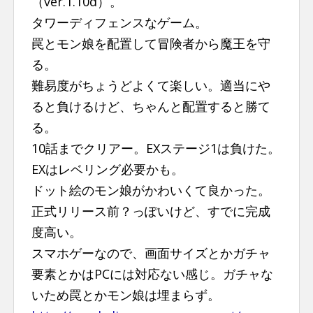
（ver.1.10d）。
n
タワーディフェンスなゲーム。
t
罠とモン娘を配置して冒険者から魔王を守
る。
難易度がちょうどよくて楽しい。適当にや
ると負けるけど、ちゃんと配置すると勝て
る。
10話までクリアー。EXステージ1は負けた。
EXはレベリング必要かも。
ドット絵のモン娘がかわいくて良かった。
正式リリース前？っぽいけど、すでに完成
度高い。
スマホゲーなので、画面サイズとかガチャ
要素とかはPCには対応ない感じ。ガチャな
いため罠とかモン娘は埋まらず。