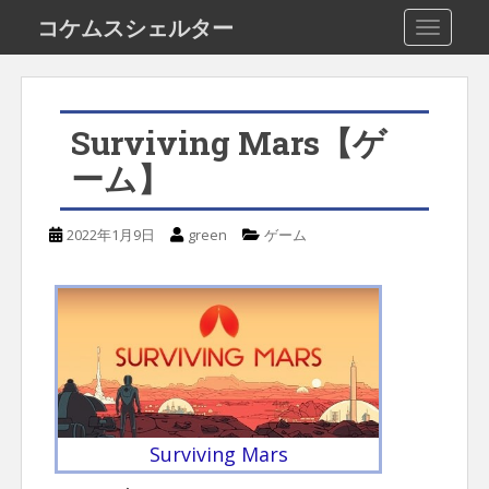
S
コケムスシェルター
TOGGLE
k
i
p
Surviving Mars【ゲ
t
ーム】
o
m
2022年1月9日
green
ゲーム
a
i
n
c
o
n
t
Surviving Mars
e