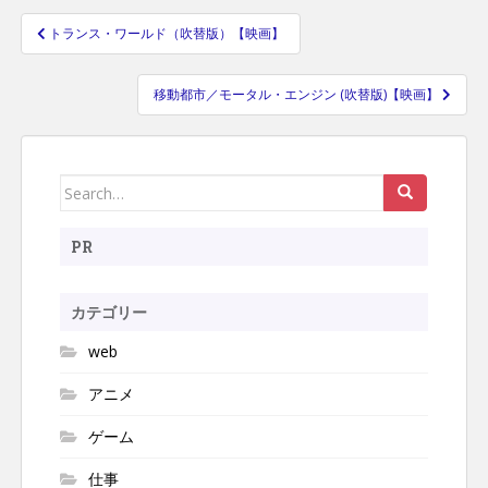
トランス・ワールド（吹替版）【映画】
投
稿
移動都市／モータル・エンジン (吹替版)【映画】
ナ
ビ
ゲ
ー
Search
シ
for:
ョ
PR
ン
カテゴリー
web
アニメ
ゲーム
仕事