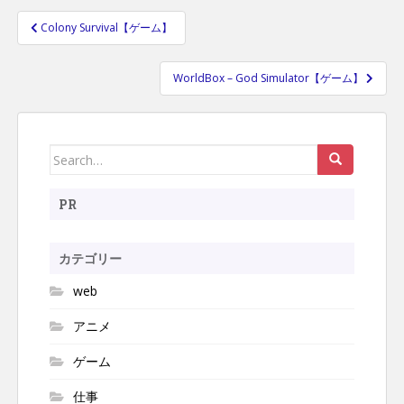
Colony Survival【ゲーム】
投
稿
WorldBox – God Simulator【ゲーム】
ナ
ビ
ゲ
ー
Search
シ
for:
ョ
PR
ン
カテゴリー
web
アニメ
ゲーム
仕事