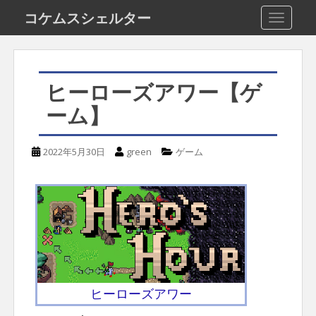
S
コケムスシェルター
TOGGLE
k
i
p
ヒーローズアワー【ゲ
t
ーム】
o
m
2022年5月30日
green
ゲーム
a
i
n
c
o
n
t
ヒーローズアワー
e