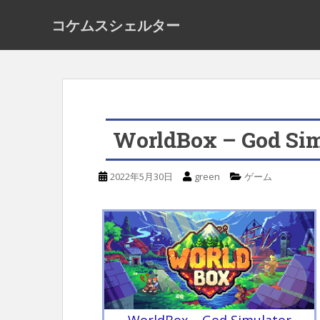
S
コケムスシェルター
k
i
p
t
o
WorldBox – God 
m
a
2022年5月30日
green
ゲーム
i
n
c
o
n
t
e