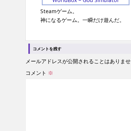
WorldBox – God Simulator
n
Steamゲーム。
t
神になるゲーム。一瞬だけ遊んだ。
コメントを残す
メールアドレスが公開されることはありませ
コメント
※