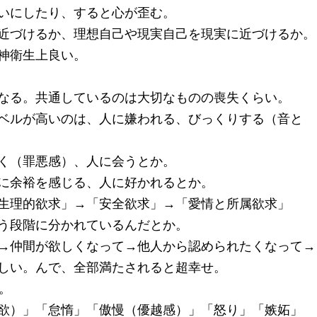
いにしたり、すると心が歪む。
近づけるか、理想自己や現実自己を現実に近づけるか。
神衛生上良い。
なる。共通しているのは大切なものの喪失くらい。
ベルが高いのは、人に嫌われる、びっくりする（音と
く（罪悪感）、人に会うとか。
に余裕を感じる、人に好かれるとか。
生理的欲求」→「安全欲求」→「愛情と所属欲求」
う段階に分かれているんだとか。
→仲間が欲しくなって→他人から認められたくなって→
しい。んで、全部満たされると超幸せ。
。
欲）」「怠惰」「傲慢（優越感）」「怒り」「嫉妬」