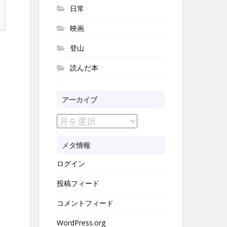
日常
映画
登山
読んだ本
アーカイブ
ア
ー
メタ情報
カ
ログイン
イ
ブ
投稿フィード
コメントフィード
WordPress.org