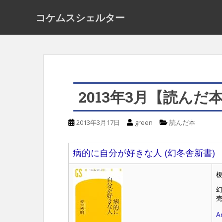
S
コケムスシェルター
k
i
p
t
o
2013年3月【読んだ
m
a
2013年3月17日
green
読んだ本
i
n
病的に自分が好きな人 (幻冬舎新書)
c
o
榎
n
幻
t
売
e
A