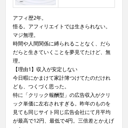
n
t
アフィ歴2年。
悟る。アフィリエイトでは生きられない。
マジ無理。
時間や人間関係に縛られることなく、だら
だらと生きていくことを夢見てたけど、無
理。
【理由1】収入が安定しない
今日暇にかまけて家計簿つけてたのだけれ
ども、つくづく思った。
特に「クリック報酬型」の広告収入がクリ
ック単価に左右されすぎる。昨年のものを
見ても同じサイト同じ広告会社にて月平均
が最高で12円、最低で4円。三倍差とかえげ