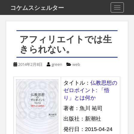
S
コケムスシェルター
TOGGLE
k
i
p
アフィリエイトでは生
t
きられない。
o
m
2014年2月8日
green
web
a
i
タイトル：
仏教思想の
n
ゼロポイント: 「悟
c
り」とは何か
o
著者：魚川 祐司
n
出版社：新潮社
t
e
発行日：2015-04-24