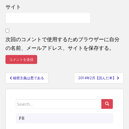
サイト
次回のコメントで使用するためブラウザーに自分
の名前、メールアドレス、サイトを保存する。
秘密主義は悪である
2014年2月【読んだ本】
投
稿
ナ
Search
ビ
ゲ
for:
ー
PR
シ