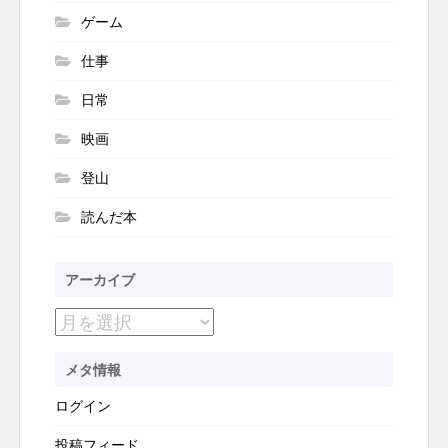
ゲーム
仕事
日常
映画
登山
読んだ本
アーカイブ
ア
ー
メタ情報
カ
ログイン
イ
ブ
投稿フィード