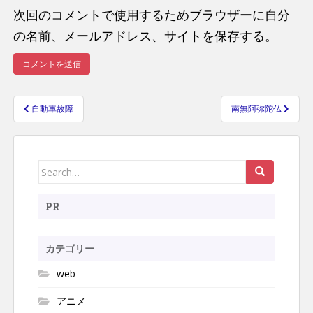
次回のコメントで使用するためブラウザーに自分
の名前、メールアドレス、サイトを保存する。
自動車故障
南無阿弥陀仏
投
稿
ナ
Search
ビ
ゲ
for:
ー
PR
シ
ョ
カテゴリー
ン
web
アニメ