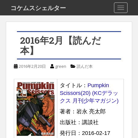
S
コケムスシェルター
TOGGLE
k
i
p
2016年2月【読んだ
t
本】
o
m
2016年2月20日
green
読んだ本
a
i
タイトル：
Pumpkin
n
Scissors(20) (KCデラッ
c
クス 月刊少年マガジン)
o
著者：岩永 亮太郎
n
出版社：講談社
t
e
発行日：2016-02-17