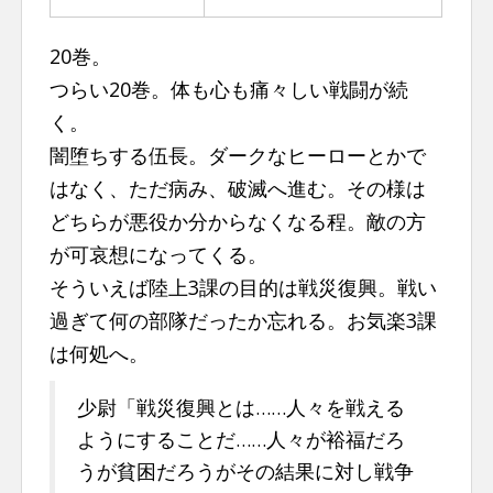
n
t
20巻。
つらい20巻。体も心も痛々しい戦闘が続
く。
闇堕ちする伍長。ダークなヒーローとかで
はなく、ただ病み、破滅へ進む。その様は
どちらが悪役か分からなくなる程。敵の方
が可哀想になってくる。
そういえば陸上3課の目的は戦災復興。戦い
過ぎて何の部隊だったか忘れる。お気楽3課
は何処へ。
少尉「戦災復興とは……人々を戦える
ようにすることだ……人々が裕福だろ
うが貧困だろうがその結果に対し戦争