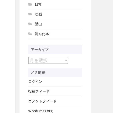
日常
映画
登山
読んだ本
アーカイブ
ア
ー
メタ情報
カ
ログイン
イ
ブ
投稿フィード
コメントフィード
WordPress.org