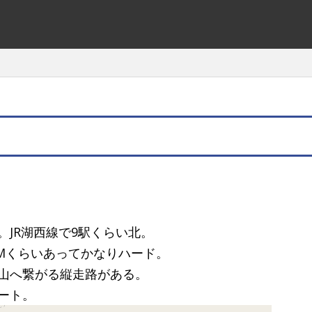
JR湖西線で9駅くらい北。
0Mくらいあってかなりハード。
山へ繋がる縦走路がある。
ート。