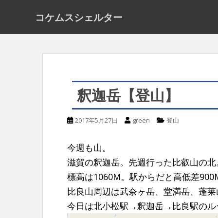
S
コケムスシェルター
k
i
p
t
o
釈迦岳【登山】
m
a
2017年5月27日
green
登山
i
n
今週も山。
c
滋賀の釈迦岳。先週行った比叡山の北。
o
標高は1060M。駅からだと高低差90
n
比良山周辺は武奈ヶ岳、堂満岳、蓬莱
t
今日は北小松駅→釈迦岳→比良駅のル
e