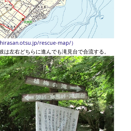
an.otsu.jp/rescue-map/）
岐は左右どちらに進んでも滝見台で合流する。