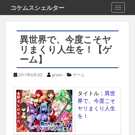
S
コケムスシェルター
TOGGLE
k
i
p
異世界で、今度こそヤ
t
リまくり人生を！【ゲ
o
ーム】
m
a
2017年6月3日
green
ゲーム
i
n
タイトル：
異世
c
界で、今度こそ
o
ヤリまくり人生
n
を！
t
e