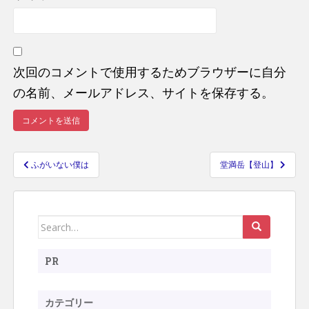
次回のコメントで使用するためブラウザーに自分
の名前、メールアドレス、サイトを保存する。
ふがいない僕は
堂満岳【登山】
投
稿
ナ
Search
ビ
ゲ
for:
ー
PR
シ
ョ
カテゴリー